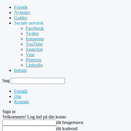
Forside
Nyheder
Guides
Sociale netværk
Facebook
Twitter
Instagram
YouTube
Snapchat
Vine
Pinterest
LinkedIn
Indsigt
Søg
Forside
Om
Kontakt
Sign in
Velkommen! Log ind på din konto
dit brugernavn
dit kodeord