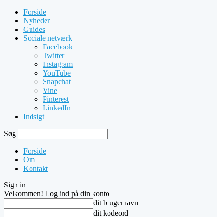
Forside
Nyheder
Guides
Sociale netværk
Facebook
Twitter
Instagram
YouTube
Snapchat
Vine
Pinterest
LinkedIn
Indsigt
Søg
Forside
Om
Kontakt
Sign in
Velkommen! Log ind på din konto
dit brugernavn
dit kodeord