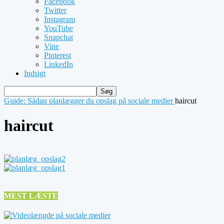
Facebook
Twitter
Instagram
YouTube
Snapchat
Vine
Pinterest
LinkedIn
Indsigt
Guide: Sådan planlægger du opslag på sociale medier
haircut
haircut
MEST LÆSTE