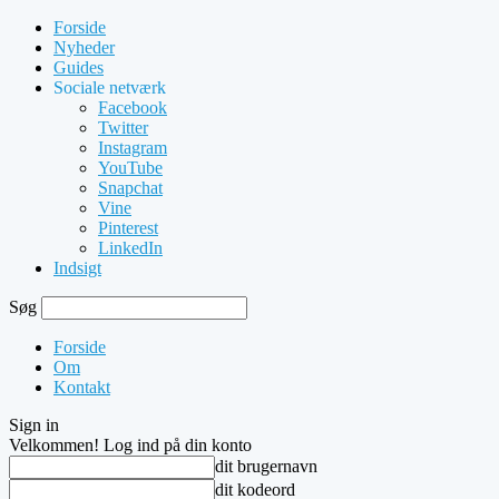
Forside
Nyheder
Guides
Sociale netværk
Facebook
Twitter
Instagram
YouTube
Snapchat
Vine
Pinterest
LinkedIn
Indsigt
Søg
Forside
Om
Kontakt
Sign in
Velkommen! Log ind på din konto
dit brugernavn
dit kodeord