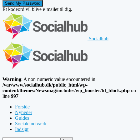
Et kodeord vil blive e-mailet til dig.
Socialhub
Warning
: A non-numeric value encountered in
/var/www/socialhub.dk/public_html/wp-
content/themes/Newsmag/includes/wp_booster/td_block.php
on
line
997
Forside
Nyheder
Guides
Sociale netværk
Indsigt