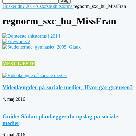
Husker du? 2014’s største shitstorms
regnorm_sxc_hu_MissFran
regnorm_sxc_hu_MissFran
MEST LÆSTE
Videolængder på sociale medier: Hvor går grænsen?
4. maj 2016
Guide: Sådan planlægger du opslag på sociale
medier
6. maj 2016