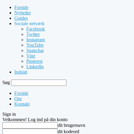
Forside
Nyheder
Guides
Sociale netværk
Facebook
Twitter
Instagram
YouTube
Snapchat
Vine
Pinterest
LinkedIn
Indsigt
Søg
Forside
Om
Kontakt
Sign in
Velkommen! Log ind på din konto
dit brugernavn
dit kodeord