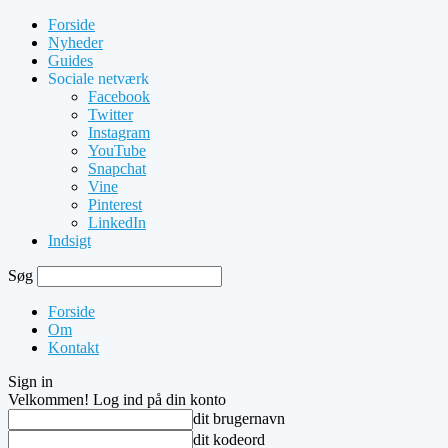
Forside
Nyheder
Guides
Sociale netværk
Facebook
Twitter
Instagram
YouTube
Snapchat
Vine
Pinterest
LinkedIn
Indsigt
Søg
Forside
Om
Kontakt
Sign in
Velkommen! Log ind på din konto
dit brugernavn
dit kodeord