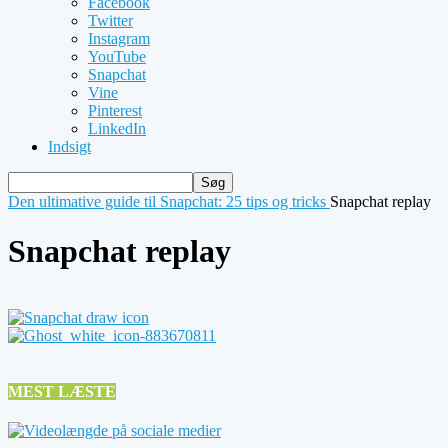
Facebook
Twitter
Instagram
YouTube
Snapchat
Vine
Pinterest
LinkedIn
Indsigt
Den ultimative guide til Snapchat: 25 tips og tricks
Snapchat replay
Snapchat replay
MEST LÆSTE