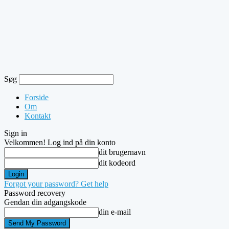
Søg
Forside
Om
Kontakt
Sign in
Velkommen! Log ind på din konto
dit brugernavn
dit kodeord
Forgot your password? Get help
Password recovery
Gendan din adgangskode
din e-mail